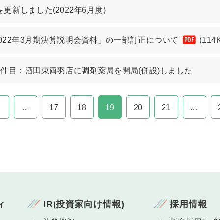
更新しました(2022年6月度)
2022年3月期決算説明会資料」の一部訂正について
(114
PDF
7件目：酒田東両羽店に調剤薬局を開局(併設)しました
…
17
18
19
20
21
…
ィ
IR(投資家向け情報)
採用情報