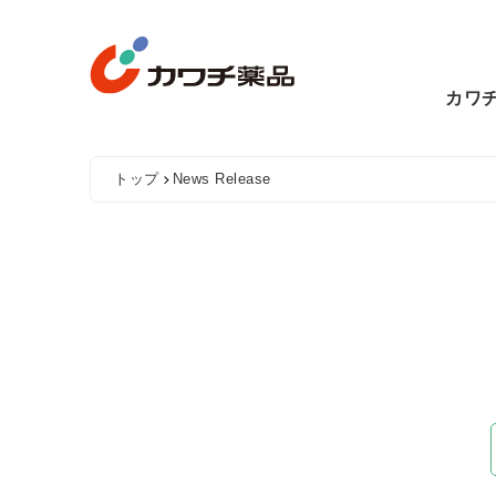
Skip
to
content
カワ
トップ
News Release