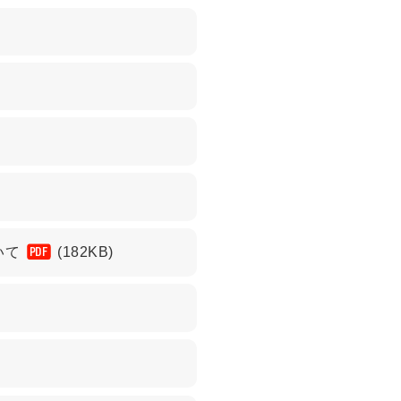
いて
(182KB)
PDF