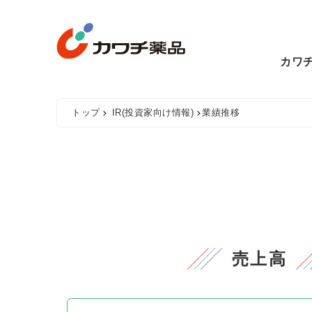
Skip
to
content
カワ
トップ
IR(投資家向け情報)
業績推移
売上高