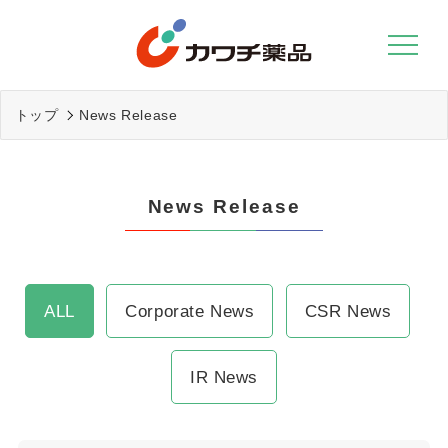
Skip
to
content
トップ
News Release
News Release
ALL
Corporate News
CSR News
IR News