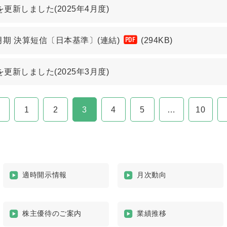
更新しました(2025年4月度)
3月期 決算短信〔日本基準〕(連結)
(294KB)
PDF
更新しました(2025年3月度)
1
2
3
4
5
…
10
適時開示情報
月次動向
株主優待のご案内
業績推移