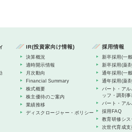
ィ
IR(投資家向け情報)
採用情報
決算概況
新卒採用(一般
適時開示情報
新卒採用(薬剤
動
月次動向
通年採用(一般
Financial Summary
通年採用(薬剤
株式概要
パート・アル
ッフ・調剤事
株主優待のご案内
パート・アル
業績推移
採用FAQ
ディスクロージャー・ポリシー
教育研修シス
次世代育成支