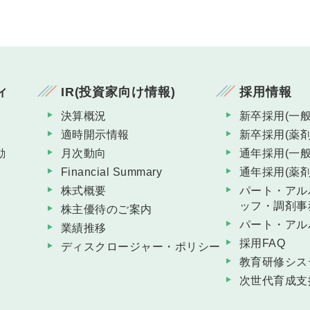
ィ
IR(投資家向け情報)
採用情報
決算概況
新卒採用(一般
適時開示情報
新卒採用(薬剤
動
月次動向
通年採用(一般
Financial Summary
通年採用(薬剤
株式概要
パート・アル
ッフ・調剤事
株主優待のご案内
パート・アル
業績推移
採用FAQ
ディスクロージャー・ポリシー
教育研修シス
次世代育成支