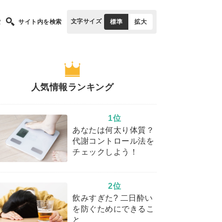
文字サイズ
索
サイト内を検索
標準
拡大
人気情報ランキング
1位
あなたは何太り体質？
代謝コントロール法を
チェックしよう！
2位
飲みすぎた? 二日酔い
を防ぐためにできるこ
と