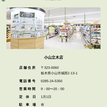
小山立木店
店 舗 住 所
〒323-0060
栃木県小山市城西2-13-1
電 話 番 号
0285-24-5350
営 業 時 間
9：00〜20：00
定 休 日
1月1日
駐 車 場
有