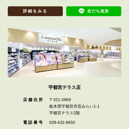
詳細をみる
友だち追加
宇都宮テラス店
店 舗 住 所
〒321-0969
栃木県宇都宮市宮みらい1-1
宇都宮テラス2階
電 話 番 号
028-632-8650