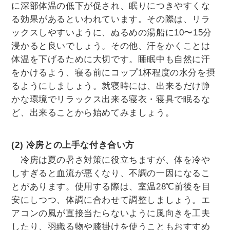
に深部体温の低下が促され、眠りにつきやすくな
る効果があるといわれています。その際は、リラ
ックスしやすいように、ぬるめの湯船に10〜15分
浸かると良いでしょう。その他、汗をかくことは
体温を下げるために大切です。睡眠中も自然に汗
をかけるよう、寝る前にコップ1杯程度の水分を摂
るようにしましょう。就寝時には、出来るだけ静
かな環境でリラックス出来る寝衣・寝具で眠るな
ど、出来ることから始めてみましょう。
(2) 冷房との上手な付き合い方
冷房は夏の暑さ対策に役立ちますが、体を冷や
しすぎると血流が悪くなり、不調の一因になるこ
とがあります。使用する際は、室温28℃前後を目
安にしつつ、体調に合わせて調整しましょう。エ
アコンの風が直接当たらないように風向きを工夫
したり、羽織る物や膝掛けを使うこともおすすめ