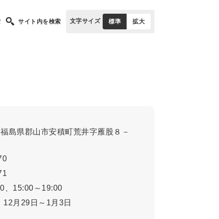
文字サイズ
索
サイト内を検索
標準
拡大
1
福島県郡山市安積町荒井字雁股８－
70
71
00、15:00～19:00
12月29日～1月3日