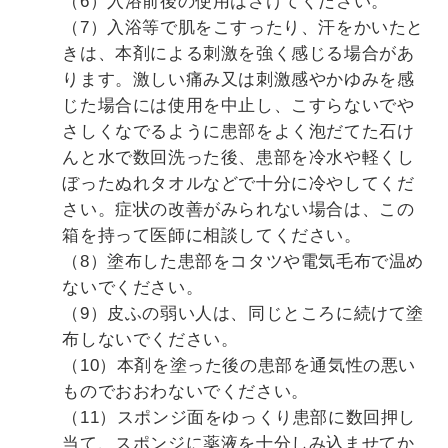
（6）入浴前後の使用はさけてください。
（7）入浴等で肌をこすったり、汗をかいたと
きは、本剤による刺激を強く感じる場合があ
ります。激しい痛み又は刺激感やかゆみを感
じた場合には使用を中止し、こすらないでや
さしくなでるように患部をよく泡だてた石け
んと水で数回洗った後、患部を冷水や軽くし
ぼったぬれタオルなどで十分に冷やしてくだ
さい。症状の改善がみられない場合は、この
箱を持って医師に相談してください。
（8）塗布した患部をコタツや電気毛布で温め
ないでください。
（9）皮ふの弱い人は、同じところに続けて塗
布しないでください。
（10）本剤を塗った後の患部を通気性の悪い
ものでおおわないでください。
（11）スポンジ面をゆっくり患部に数回押し
当て、スポンジに薬液を十分しみ込ませてか